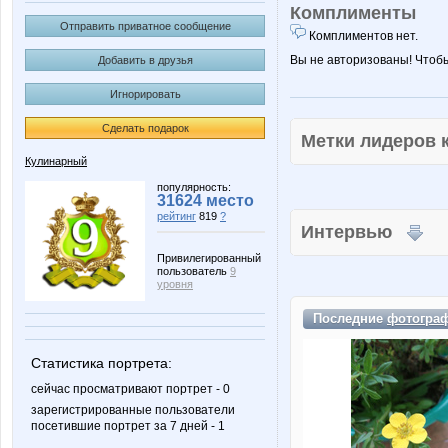
Комплименты
Отправить приватное сообщение
Комплиментов нет.
Вы не авторизованы! Чтоб
Добавить в друзья
Игнорировать
Сделать подарок
Метки лидеров
Кулинарный
популярность:
31624 место
рейтинг
819
?
Интервью
Привилегированный
пользователь
9
уровня
Последние
фотогра
Статистика портрета:
сейчас просматривают портрет - 0
зарегистрированные пользователи
посетившие портрет за 7 дней - 1